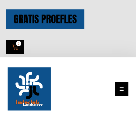
GRATIS PROEFLES
0
Judopakken