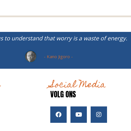
s to understand that worry is a waste of energy.
- Kano Jigoro -
r
Social Media
VOLG ONS