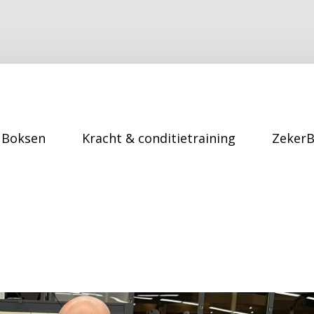
Boksen
Kracht & conditietraining
Zeker
aand:
november 20