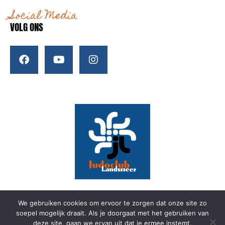
Social Media
VOLG ONS
We gebruiken cookies om ervoor te zorgen dat onze site zo
soepel mogelijk draait. Als je doorgaat met het gebruiken van
Realisatie door
Studio Picaflor
I
Privacyverklaring
I
deze site, gaan we ervan uit dat je ermee instemt.