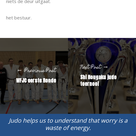
niets de deur uitgaat.
het bestuur.
Next Post
Previous Post
Shi Hougaku judo
WFJC eerste Ronde
toernooi
Judo helps us to understand that worry is a
waste of energy.