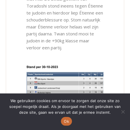
Toradoshi stond ineens tegen Étienne
te judoën en hierdoor liep Étienne een
schouderblessure op. Stom natuurlijk
maar Étienne verloor helaas wel zijn
partij daarna. Twan stond mooi te
judoën in de +90kg klasse maar
verloor een partij.
We gebruiken cookies om ervoor te zorgen dat onze site zo
soepel mogelijk draait. Als je doorgaat met het gebruiken van
deze site, gaan we ervan uit dat je ermee instemt.
Als team hebben we het zeker goed
Ok
gedaan, beide partijen tegen Kenamju