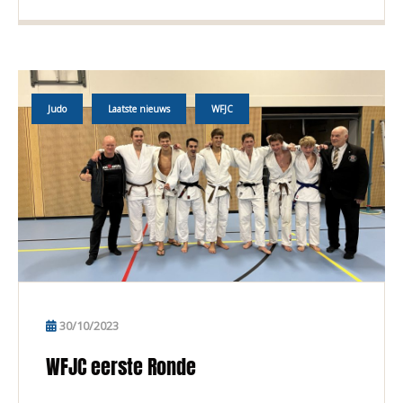
Judo
Laatste nieuws
WFJC
30/10/2023
WFJC eerste Ronde