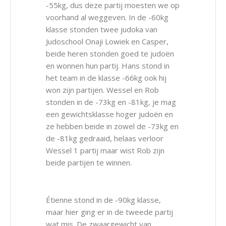
-55kg, dus deze partij moesten we op
voorhand al weggeven. In de -60kg
klasse stonden twee judoka van
Judoschool Onaji Lowiek en Casper,
beide heren stonden goed te judoën
en wonnen hun partij. Hans stond in
het team in de klasse -66kg ook hij
won zijn partijen. Wessel en Rob
stonden in de -73kg en -81kg, je mag
een gewichtsklasse hoger judoën en
ze hebben beide in zowel de -73kg en
de -81kg gedraaid, helaas verloor
Wessel 1 partij maar wist Rob zijn
beide partijen te winnen.
Étienne stond in de -90kg klasse,
maar hier ging er in de tweede partij
wat mis. De zwaargewicht van