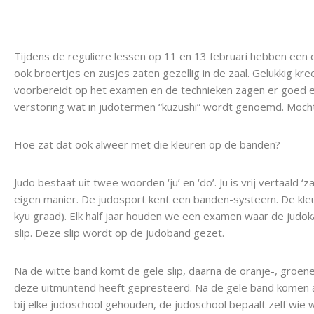
Tijdens de reguliere lessen op 11 en 13 februari hebben ee
ook broertjes en zusjes zaten gezellig in de zaal. Gelukkig 
voorbereidt op het examen en de technieken zagen er goed en 
verstoring wat in judotermen “kuzushi” wordt genoemd. Moch
Hoe zat dat ook alweer met die kleuren op de banden?
Judo bestaat uit twee woorden ‘ju’ en ‘do’. Ju is vrij vertaald 
eigen manier. De judosport kent een banden-systeem. De kleu
kyu graad). Elk half jaar houden we een examen waar de judoka
slip. Deze slip wordt op de judoband gezet.
Na de witte band komt de gele slip, daarna de oranje-, groene-
deze uitmuntend heeft gepresteerd. Na de gele band komen a
bij elke judoschool gehouden, de judoschool bepaalt zelf wie w