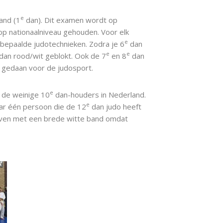
e
and (1
dan). Dit examen wordt op
p nationaalniveau gehouden. Voor elk
e
 bepaalde judotechnieken. Zodra je 6
dan
e
e
 dan rood/wit geblokt. Ook de 7
en 8
dan
n gedaan voor de judosport.
e
n de weinige 10
dan-houders in Nederland.
e
aar één persoon die de 12
dan judo heeft
raven met een brede witte band omdat