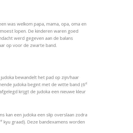
ereen was welkom papa, mama, opa, oma en
ge moest lopen. De kinderen waren goed
aandacht werd gegeven aan de balans
aar op voor de zwarte band.
ere judoka bewandelt het pad op zijn/haar
e
nende judoka begint met de witte band (6
afgelegd krijgt de judoka een nieuwe kleur
oms kan een judoka een slip overslaan zodra
e
1
kyu graad). Deze bandexamens worden