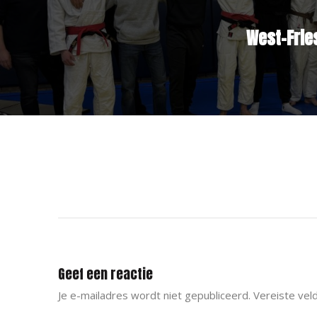
West-Frie
Geef een reactie
Je e-mailadres wordt niet gepubliceerd.
Vereiste vel