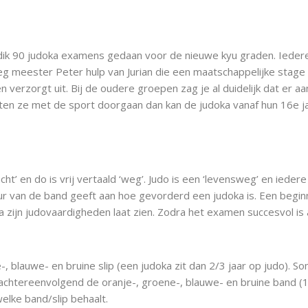
n dik 90 judoka examens gedaan voor de nieuwe kyu graden. Ied
kreeg meester Peter hulp van Jurian die een maatschappelijke sta
verzorgt uit. Bij de oudere groepen zag je al duidelijk dat er 
ten ze met de sport doorgaan dan kan de judoka vanaf hun 16e j
‘zacht’ en do is vrij vertaald ‘weg’. Judo is een ‘levensweg’ en ied
r van de band geeft aan hoe gevorderd een judoka is. Een begin
 zijn judovaardigheden laat zien. Zodra het examen succesvol is 
, blauwe- en bruine slip (een judoka zit dan 2/3 jaar op judo). S
chtereenvolgend de oranje-, groene-, blauwe- en bruine band (
elke band/slip behaalt.