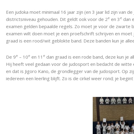
Een judoka moet minimaal 16 jaar zijn (en 3 jaar lid zijn va
e
e
districtsniveau gehouden. Dit geldt ook voor de 2
en 3
dan e
examen gelden bepaalde regels. Zo moet je voor de zwarte ban
examen wilt doen moet je een proefschrift schrijven en moet 
graad is een rood/wit geblokte band. Deze banden kun je all
e
e
e
De 9
– 10
en 11
dan graad is een rode band, deze kun je a
Hij heeft veel gedaan voor de judosport en bedacht de witte e
en dat is Jigoro Kano, de grondlegger van de judosport. Op 
iedereen een leerling blijft. Zo is de cirkel weer rond; je begi