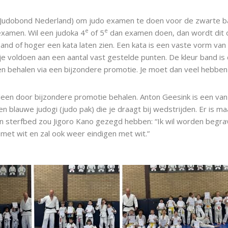
n de Judobond Nederland) om judo examen te doen voor de zwarte b
e
e
xamen. Wil een judoka 4
of 5
dan examen doen, dan wordt dit o
d of hoger een kata laten zien. Een kata is een vaste vorm van
je voldoen aan een aantal vast gestelde punten. De kleur band is
een behalen via een bijzondere promotie. Je moet dan veel hebbe
lleen door bijzondere promotie behalen. Anton Geesink is een va
n blauwe judogi (judo pak) die je draagt bij wedstrijden. Er is m
zijn sterfbed zou Jigoro Kano gezegd hebben: “Ik wil worden beg
nt met wit en zal ook weer eindigen met wit.”