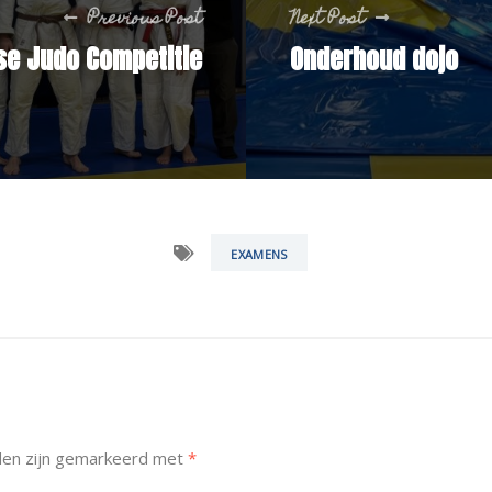
Previous Post
Next Post
se Judo Competitie
Onderhoud dojo
EXAMENS
den zijn gemarkeerd met
*